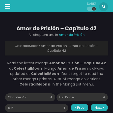
DARK?
Amor de Prisión – Capítulo 42
All chapters are in
Amor de Prisión
CelestialMoon
›
Amor de Prisión
›
Amor de Prisión –
Capítulo 42
Read the latest manga
Amor de Prisión – Capítulo 42
at
CelestialMoon
. Manga
Amor de Prisión
is always
updated at
CelestialMoon
. Dont forget to read the
other manga updates. A list of manga collections
CelestialMoon
is in the Manga List menu.
Prev
Next