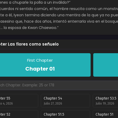
enes a chuparle la polla a un inválido?”
ecuerdos ni sentido común, el hombre resucita como un monstr
nte a él, Iyeon termina diciendo una mentira de la que ya no pu
 asesino que, hace dos años, intentó enterrarla viva en el bosque
… la esposa de Kwon Chaewoo.”
ter Las flores como señuelo
First Chapter
Chapter 01
ter 55
Chapter 54
Chapter 53.5
o 4, 2026
Julio 27, 2026
Julio 19, 2026
ter 52
Chapter 51.5
Chapter 51