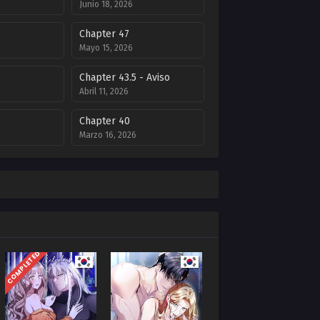
Junio 18, 2026
Chapter 47
Mayo 15, 2026
Chapter 43.5 - Aviso
Abril 11, 2026
Chapter 40
Marzo 16, 2026
Chapter 36
6
Febrero 14, 2026
Inicio
Chapter 32 - Final
porada
Primera Temporada
Diciembre 7, 2025
COMPLETED
Chapter 28
2025
Noviembre 26, 2025
Chapter 24