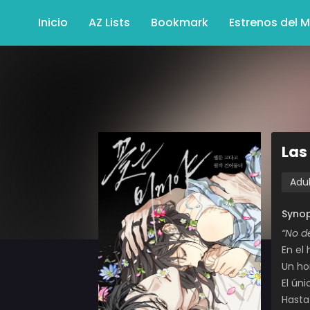
Inicio
AZ Lists
Bookmark
Estrenos del 
Las
Adu
Synop
“No de
En el 
Un ho
El ún
Hasta