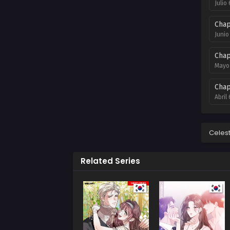
Julio
Chap
Junio
Chap
Mayo 
Chap
Abril
Chap
Marzo
Celes
Chap
Related Series
Febre
Chap
Dicie
Chap