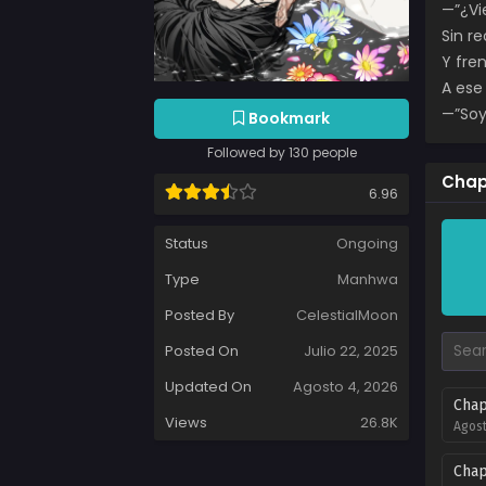
—”¿Vi
Sin r
Y fre
A ese
—”Soy
Bookmark
Followed by 130 people
Chap
6.96
Status
Ongoing
Type
Manhwa
Posted By
CelestialMoon
Posted On
Julio 22, 2025
Updated On
Agosto 4, 2026
Chap
Views
26.8K
Agost
Chap