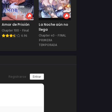
2025
Noviembre 25, 2025
Chapter 20
2025
Noviembre 21, 2025
Amor de Prisión
La Noche aún no
Chapter 16
llega
Chapter 100 - Final
2025
Noviembre 15, 2025
Chapter 40 - FINAL
6.96
PRIMERA
Chapter 12
TEMPORADA
2025
Noviembre 14, 2025
6.96
Chapter 08
025
Noviembre 8, 2025
Chapter 04
Julio 27, 2025