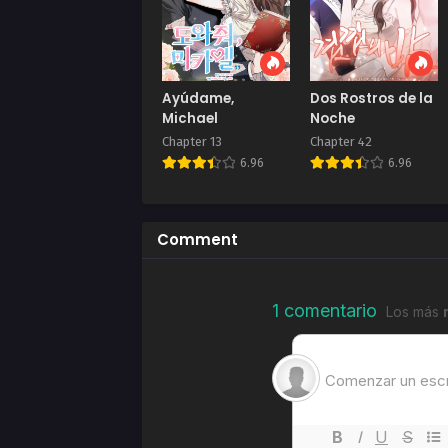
Novie
Chap
Novie
Ayúdame,
Dos Rostros de la
Chap
Michael
Noche
Novie
Chapter 13
Chapter 42
6.96
6.96
Chap
Novie
Chap
Comment
Novie
Chap
Novie
Chap
Julio 