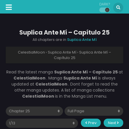
DARK?
Suplica Ante Mí – Capítulo 25
All chapters are in
Suplica Ante Mí
CelestialMoon
›
Suplica Ante Mí
›
Suplica Ante Mí –
Capítulo 25
Read the latest manga
Suplica Ante Mí – Capítulo 25
at
CelestialMoon
. Manga
Suplica Ante Mí
is always
updated at
CelestialMoon
. Dont forget to read the
other manga updates. A list of manga collections
CelestialMoon
is in the Manga List menu.
Prev
Next