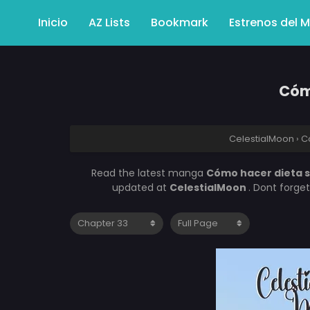
Inicio
AZ Lists
Bookmark
Estrenos del 
Cóm
CelestialMoon
›
C
Read the latest manga
Cómo hacer dieta s
updated at
CelestialMoon
. Dont forge