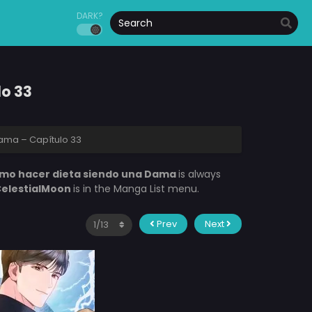
DARK?
o 33
ama – Capítulo 33
mo hacer dieta siendo una Dama
is always
elestialMoon
is in the Manga List menu.
Prev
Next