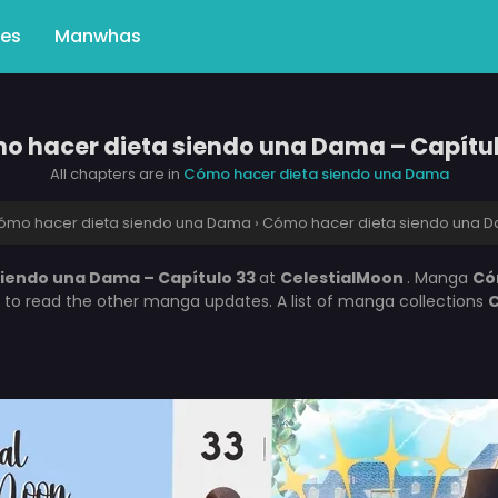
Mes
Manwhas
o hacer dieta siendo una Dama – Capítul
All chapters are in
Cómo hacer dieta siendo una Dama
ómo hacer dieta siendo una Dama
›
Cómo hacer dieta siendo una D
iendo una Dama – Capítulo 33
at
CelestialMoon
. Manga
Có
t to read the other manga updates. A list of manga collections
C